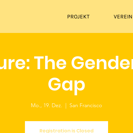
PROJEKT
VEREIN
ure: The Gende
Gap
Mo., 19. Dez.
  |  
San Francisco
Registration is Closed